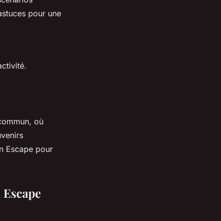
 astuces pour une
ctivité.
 commun, où
uvenirs
an Escape pour
 Escape