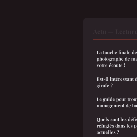
Actu — Lectur
La touche finale de
photographe de ma
votre écoute !
Est-il intéressant
girafe ?
Le guide pour trou
management de hau
Quels sont les défi
réfugiés dans les 
actuelles ?