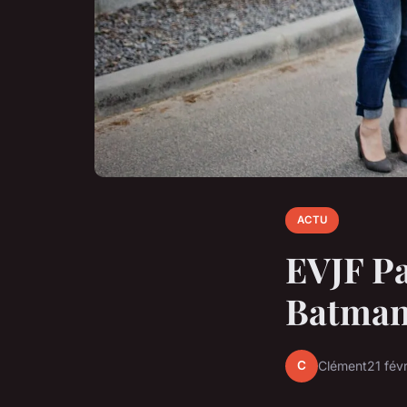
ACTU
EVJF Pa
Batman
C
Clément
21 fév