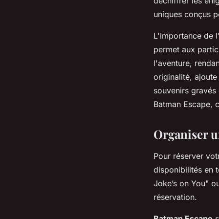
déchiffrer les én
uniques conçus po
L'importance de l
permet aux partic
l'aventure, renda
originalité, ajout
souvenirs gravés 
Batman Escape, c
Organiser u
Pour réserver vot
disponibilités en
Joke’s on You" ou 
réservation.
Batman Escape
s