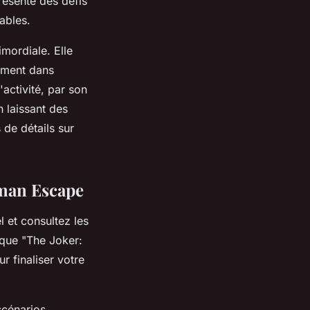
résente des défis
ables.
mordiale. Elle
tement dans
activité, par son
n laissant des
de détails sur
tman Escape
 et consultez les
 que "The Joker:
r finaliser votre
scénarios