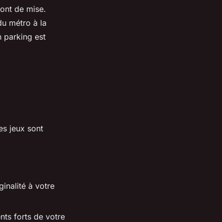
sont de mise.
du métro à la
n parking est
es jeux sont
inalité à votre
ts forts de votre