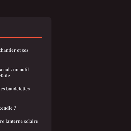
hantier et ses
rial : un outil
faite
les bandelettes
cendie ?
e lanterne solaire