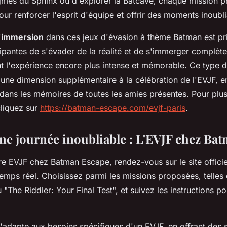
igmes du Sphinx ou d'explorer la Batcave, chaque mission p
ur renforcer l'esprit d'équipe et offrir des moments inoubli
'
immersion
dans ces jeux d'évasion à thème Batman est pri
ipantes de s'évader de la réalité et de s'immerger complè
nt l'expérience encore plus intense et mémorable. Ce type d'
e une dimension supplémentaire à la célébration de l'EVJF, e
dans les mémoires de toutes les amies présentes. Pour plus 
liquez sur
https://batman-escape.com/evjf-paris
.
ne journée inoubliable : L'EVJF chez Ba
re EVJF chez Batman Escape, rendez-vous sur le site officiel
 temps réel. Choisissez parmi les missions proposées, telles
"The Riddler: Your Final Test", et suivez les instructions pou
'adapte aux besoins spécifiques d'un EVJF, en offrant des 