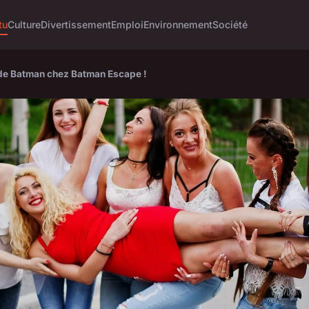
tu
Culture
Divertissement
Emploi
Environnement
Société
 de Batman chez Batman Escape !